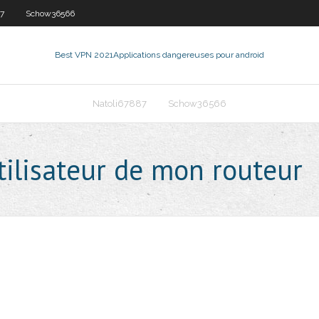
87
Schow36566
Best VPN 2021
Applications dangereuses pour android
Natoli67887
Schow36566
tilisateur de mon routeur