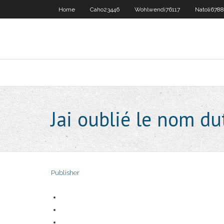
Home
Caho23446
Wohlwendi76117
Natoli678
Jai oublié le nom du
Publisher